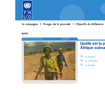
quizz
Quelle est la 
Afrique subs
La famine
Le VIH/sida
La guerre