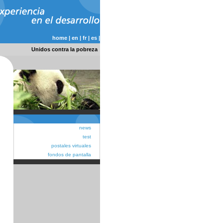
home
|
en
|
fr
|
es
|
Unidos contra la pobreza
news
test
postales virtuales
fondos de pantalla