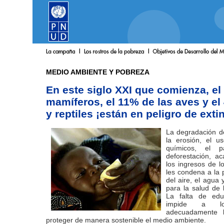
MEDIO AMBIENTE Y POBREZA
En este siglo XXI que comienza, el
mamíferos, el 11% de las aves y el
y reptiles ¡están en peligro de exti
La degradación de
la erosión, el 
químicos, el p
deforestación, a
los ingresos de l
les condena a la 
del aire, el agua
para la salud de 
La falta de edu
impide a lo
adecuadamente l
proteger de manera sostenible el medio ambiente.